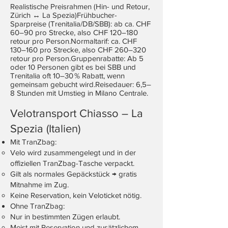
Realistische Preisrahmen (Hin- und Retour,
Zürich ↔ La Spezia)Frühbucher-
Sparpreise (Trenitalia/DB/SBB): ab ca. CHF
60–90 pro Strecke, also CHF 120–180
retour pro Person.Normaltarif: ca. CHF
130–160 pro Strecke, also CHF 260–320
retour pro Person.Gruppenrabatte: Ab 5
oder 10 Personen gibt es bei SBB und
Trenitalia oft 10–30 % Rabatt, wenn
gemeinsam gebucht wird.Reisedauer: 6,5–
8 Stunden mit Umstieg in Milano Centrale.
Velotransport Chiasso – La
Spezia (Italien)
Mit TranZbag:
Velo wird zusammengelegt und in der
offiziellen TranZbag-Tasche verpackt.
Gilt als normales Gepäckstück → gratis
Mitnahme im Zug.
Keine Reservation, kein Veloticket nötig.
Ohne TranZbag:
Nur in bestimmten Zügen erlaubt.
Meist mit Reservation und zusätzlichem